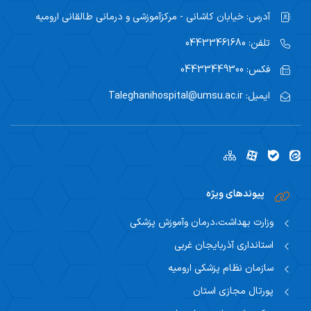
آدرس:
خیابان کاشانی - مرکزآموزشی و درمانی طالقانی ارومیه
تلفن:
04433461680
فکس:
04433449300
ایمیل:
Taleghanihospital@umsu.ac.ir
پیوندهای ویژه
وزارت بهداشت،درمان وآموزش پزشکی
استانداری آذربایجان غربی
سازمان نظام پزشکی ارومیه
پورتال مجازی استان