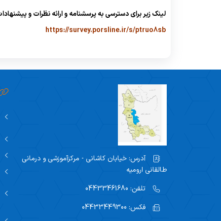
سیستم پیشنهادی همکاران
رئیس امور اداری
لینک زیر برای دسترسی به پرسشنامه و ارائه نظرات و پیشنهاد
https://survey.porsline.ir/s/ptruo8sb
آدرس:
خیابان کاشانی - مرکزآموزشی و درمانی
طالقانی ارومیه
تلفن:
04433461680
فکس:
04433449300