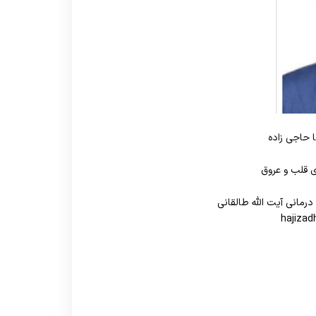
ررضا حاجی زاده
قلب و عروق
رمانی آیت الله طالقانی
hajiza