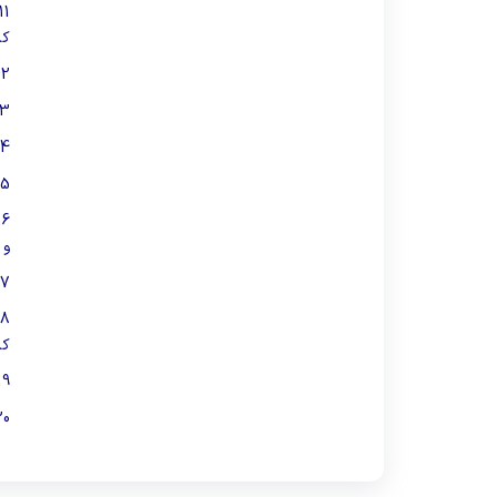
11-
کا
12-
3-
4-
5-
16-
و 
7-
8-
کا
19-
0-