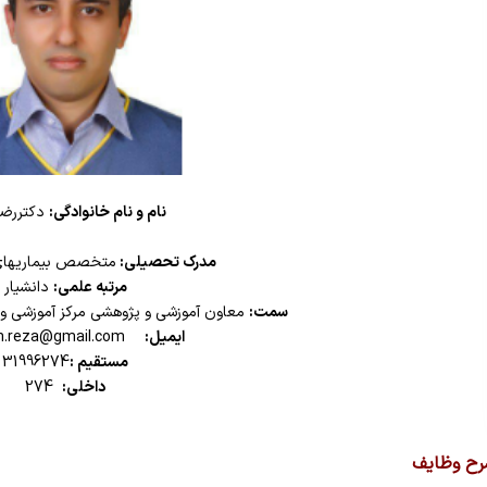
ام و نام خانوادگی:
دکت
مدرک تحصیلی:
متخصص بیماریهای 
مرتبه علمی:
دانشیار
سمت:
معاون آموزشی و پژوهشی مرکز آموزشی و د
ایمیل
:
dh.reza@gmail.com
مستقیم :
31996274
داخلی:
274
رح وظایف