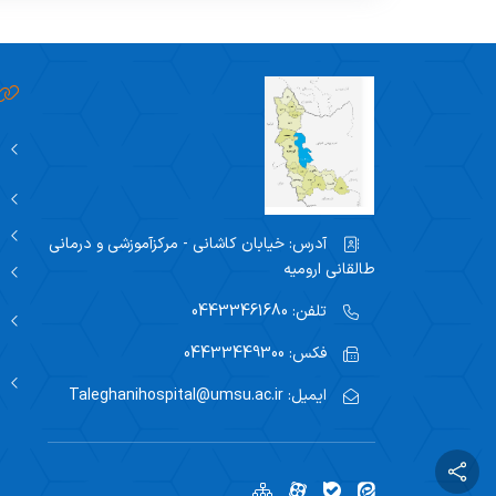
آدرس:
خیابان کاشانی - مرکزآموزشی و درمانی
طالقانی ارومیه
تلفن:
04433461680
فکس:
04433449300
ایمیل:
Taleghanihospital@umsu.ac.ir